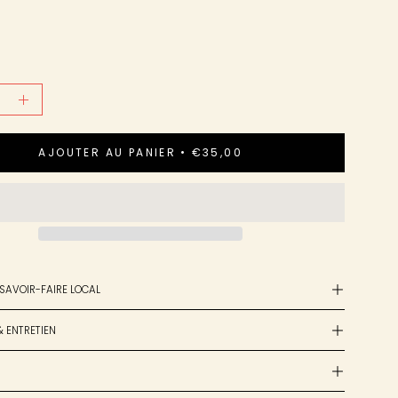
r
Augmenter
la
AJOUTER AU PANIER
€35,00
é
quantité
 SAVOIR-FAIRE LOCAL
& ENTRETIEN