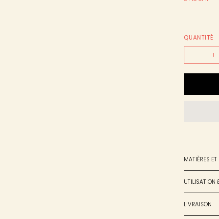
QUANTITÉ
Quantité
Diminue
la
quantit
MATIÈRES ET
UTILISATION 
LIVRAISON