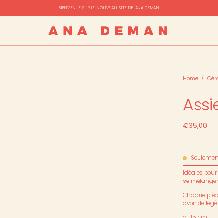
BIENVENUE SUR LE NOUVEAU SITE DE ANA DEMAN
Home
/
Cér
Assi
€35,00
Seuleme
Idéales pour
se mélangent
Chaque pièce
avoir de légè
d : 15 cm