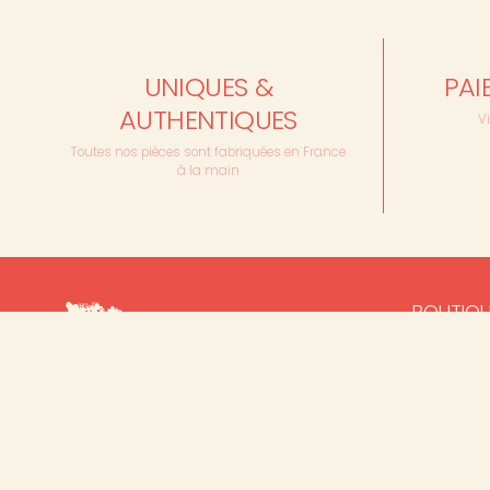
UNIQUES &
PAI
AUTHENTIQUES
V
Toutes nos pièces sont fabriquées en France
à la main
BOUTIQ
Céramiqu
Bougies
Linge de 
Des pièces qui marient savoir-faire
ancestral et innovation artistique, une
Prêt à port
expérience émotionnelle et sensorielle,
Carreaux 1
tout en étant responsables et durables.
Tapis