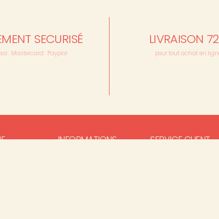
EMENT SECURISÉ
LIVRAISON 7
isa . Mastercard . Payplal
pour tout achat en lign
UE
INFORMATIONS
SERVICE CLIENT
es
Notre histoire
Condition générales
de Vente
Nos valeurs et
engagements
Politique de
maison
confidentialité
Nos boutiques
er
Mentions légales
Nos revendeurs
0x10
Livraison & retours
Notre service sur-
mesure
Contact