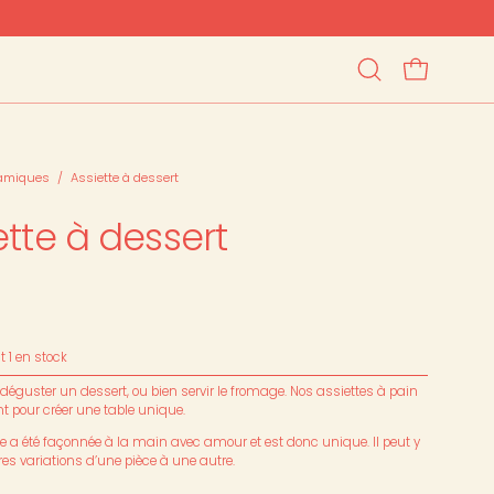
OUVRIR LE PAN
Ouvrir
la
barre
de
recherche
amiques
/
Assiette à dessert
ette à dessert
nt
1
en stock
 déguster un dessert, ou bien servir le fromage. Nos assiettes à pain
 pour créer une table unique.
 a été façonnée à la main avec amour et est donc unique. Il peut y
res variations d’une pièce à une autre.