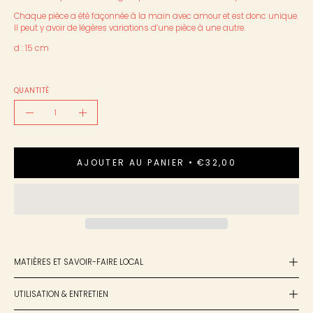
Chaque pièce a été façonnée à la main avec amour et est donc unique.
Il peut y avoir de légères variations d’une pièce à une autre.
d : 15 cm
QUANTITÉ
Quantité
Diminuer
Augmenter
la
la
quantité
quantité
AJOUTER AU PANIER
€32,00
MATIÈRES ET SAVOIR-FAIRE LOCAL
UTILISATION & ENTRETIEN