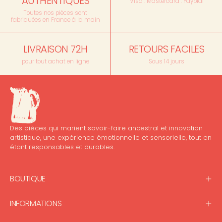
AUTHENTIQUES
Visa . Mastercard . Payplal
Toutes nos pièces sont
fabriquées en France à la main
LIVRAISON 72H
RETOURS FACILES
pour tout achat en ligne
Sous 14 jours
Des pièces qui marient savoir-faire ancestral et innovation
artistique, une expérience émotionnelle et sensorielle, tout en
étant responsables et durables.
BOUTIQUE
INFORMATIONS