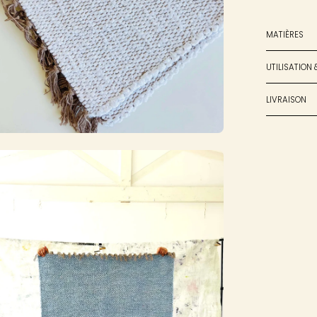
MATIÈRES
UTILISATION 
LIVRAISON
rir
sionneuse
images