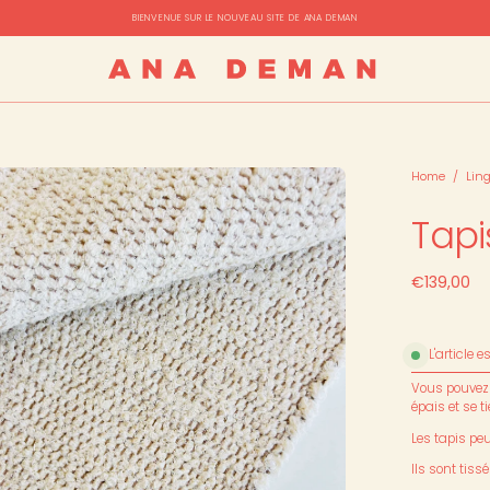
LIVRAISON OFFERT DÈS 100€ D'ACHAT
rir
Home
/
Lin
Tapi
sionneuse
images
€139,00
L'article e
Vous pouvez l
épais et se 
Les tapis pe
Ils sont tis