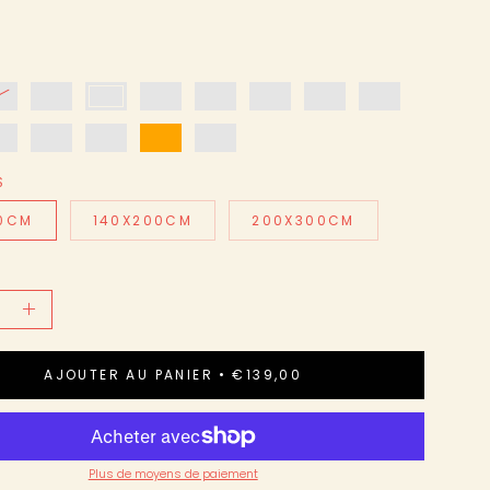
S
40CM
140X200CM
200X300CM
r
Augmenter
la
AJOUTER AU PANIER
€139,00
é
quantité
Plus de moyens de paiement