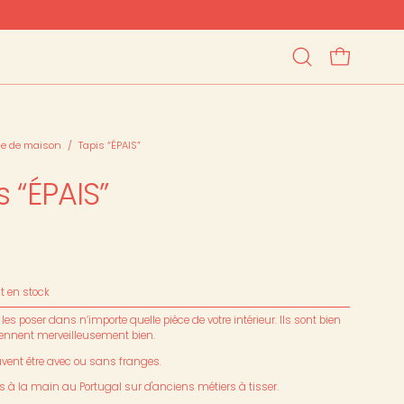
OUVRIR LE PAN
Ouvrir
la
barre
de
recherche
ge de maison
/
Tapis “ÉPAIS”
s “ÉPAIS”
st en stock
es poser dans n’importe quelle pièce de votre intérieur. Ils sont bien
tiennent merveilleusement bien.
uvent être avec ou sans franges.
sés à la main au Portugal sur d'anciens métiers à tisser.