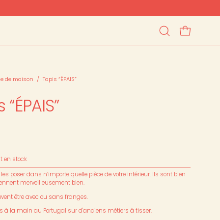
OUVRIR LE PAN
Ouvrir
la
barre
de
recherche
ge de maison
/
Tapis “ÉPAIS”
s “ÉPAIS”
st en stock
es poser dans n’importe quelle pièce de votre intérieur. Ils sont bien
tiennent merveilleusement bien.
uvent être avec ou sans franges.
sés à la main au Portugal sur d'anciens métiers à tisser.