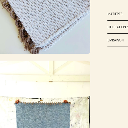
MATIÈRES
UTILISATION 
LIVRAISON
rir
sionneuse
images