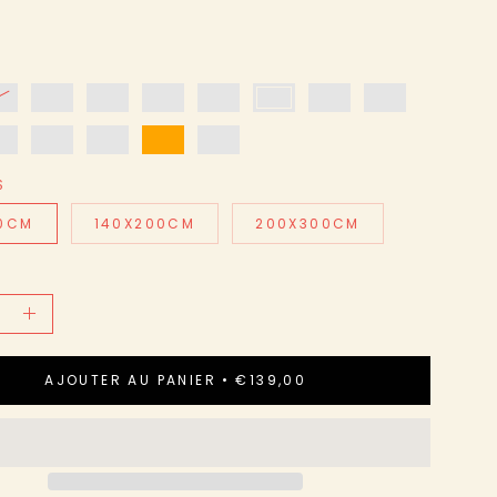
S
40CM
140X200CM
200X300CM
r
Augmenter
la
AJOUTER AU PANIER
€139,00
é
quantité