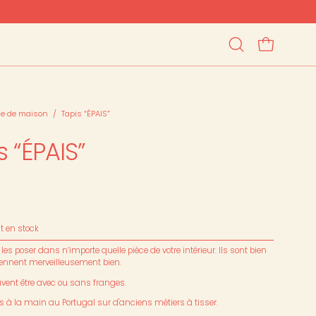
OUVRIR LE PAN
Ouvrir
la
barre
de
recherche
ge de maison
/
Tapis “ÉPAIS”
s “ÉPAIS”
st en stock
es poser dans n’importe quelle pièce de votre intérieur. Ils sont bien
tiennent merveilleusement bien.
uvent être avec ou sans franges.
sés à la main au Portugal sur d'anciens métiers à tisser.