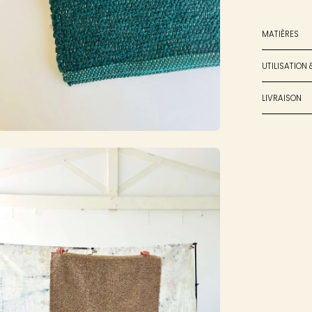
MATIÈRES
UTILISATION 
LIVRAISON
rir
sionneuse
images