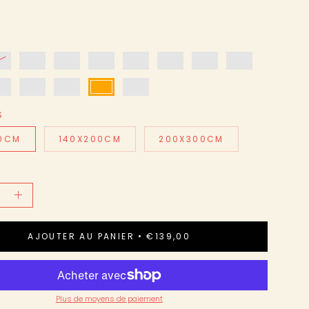
S
40CM
140X200CM
200X300CM
r
Augmenter
la
AJOUTER AU PANIER
€139,00
é
quantité
Plus de moyens de paiement