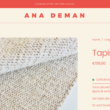
LIVRAISON OFFERT DÈS 100€ D'ACHAT
rir
Home
/
Lin
Tapi
sionneuse
images
€139,00
L'article e
Vous pouvez l
épais et se 
Les tapis pe
Ils sont tis